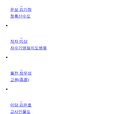
운보 김기창
청록산수도
작자 미상
자수기명절지도병풍
월전 장우성
고원(高原)
이당 김은호
고사인물도