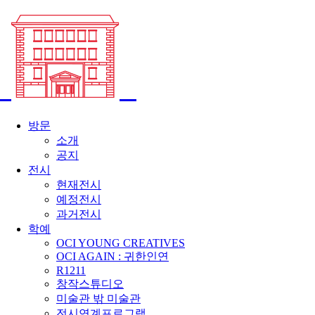
방문
소개
공지
전시
현재전시
예정전시
과거전시
학예
OCI YOUNG CREATIVES
OCI AGAIN : 귀한인연
R1211
창작스튜디오
미술관 밖 미술관
전시연계프로그램