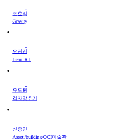
조효리
Gravity
오연진
Lean ＃1
유도원
격자맞추기
신종민
Asset:/building/OCI미술관