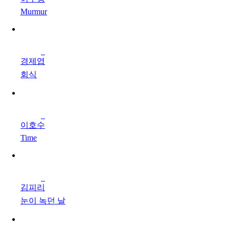
Murmur
경제엽
회식
이호수
Time
김피리
눈이 녹던 날