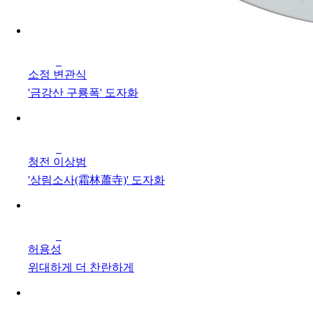
소정 변관식
'금강산 구룡폭' 도자화
청전 이상범
'상림소사(霜林蕭寺)' 도자화
허용성
위대하게 더 찬란하게