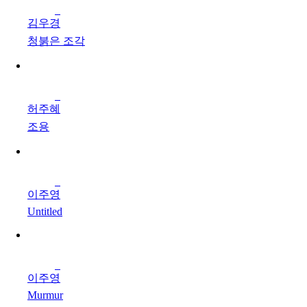
김우경
청붉은 조각
허주혜
조용
이주영
Untitled
이주영
Murmur