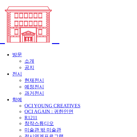
방문
소개
공지
전시
현재전시
예정전시
과거전시
학예
OCI YOUNG CREATIVES
OCI AGAIN : 귀한인연
R1211
창작스튜디오
미술관 밖 미술관
전시연계프로그램