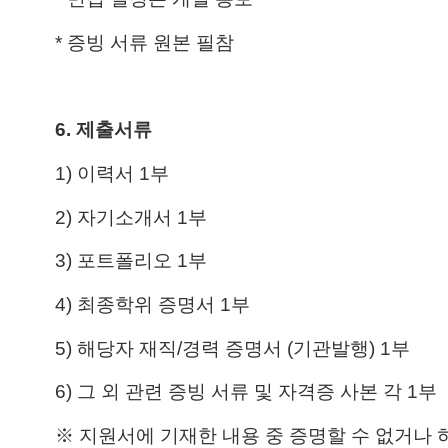
*
증빙 서류 원본 필참
6.
제출서류
1)
이력서
1
부
2)
자기소개서
1
부
3)
포트폴리오
1
부
4)
최종학위 증명서
1
부
5)
해당자 재직
/
경력 증명서
(
기관발행
) 1
부
6)
그 외 관련 증빙 서류 및 자격증 사본 각
1
부
※ 지원서에 기재한 내용 중 증명할 수 없거나