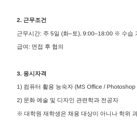
2.
근무조건
근무시간
:
주
5
일
(
화
–
토
), 9:00–18:00
※ 수습
급여
:
면접 후 협의
3.
응시자격
1)
컴퓨터 활용 능숙자
(MS Office / Photoshop / 
2)
문화 예술 및 디자인 관련학과 전공자
※ 대학원 재학생은 채용 대상이 아니나 학위 