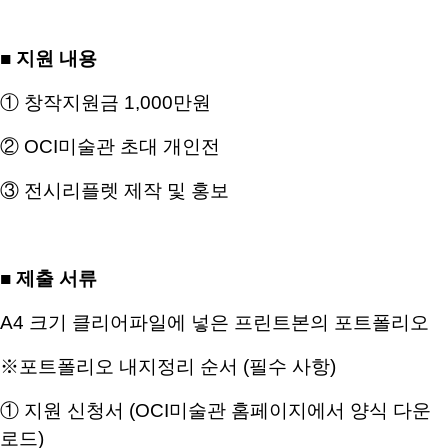
■
지원 내용
①
창작지원금
1,000
만원
②
OCI
미술관 초대 개인전
③
전시리플렛 제작 및 홍보
■
제출 서류
A4
크기 클리어파일에 넣은 프린트본의 포트폴리오
※
포트폴리오 내지정리 순서
(
필수 사항
)
①
지원 신청서
(OCI
미술관 홈페이지에서 양식 다운
로드
)