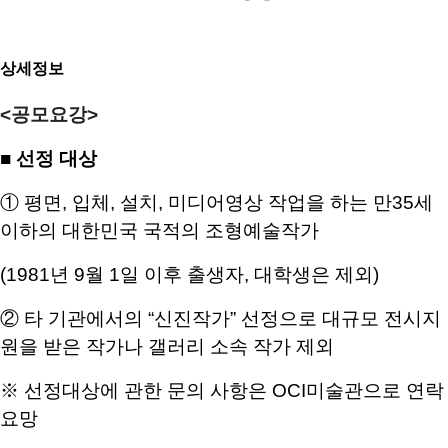
상세정보
<공모요강>
■
선정 대상
①
평면
,
입체
,
설치
,
미디어영상 작업을 하는 만
35
세
이하의 대한민국 국적의 조형예술작가
(1981
년
9
월
1
일 이후 출생자
,
대학생은 제외
)
②
타 기관에서의
“
신진작가
”
선정으로 대규모 전시지
원을 받은 작가나 갤러리 소속 작가 제외
※
선정대상에 관한 문의 사항은
OCI
미술관으로 연락
요망