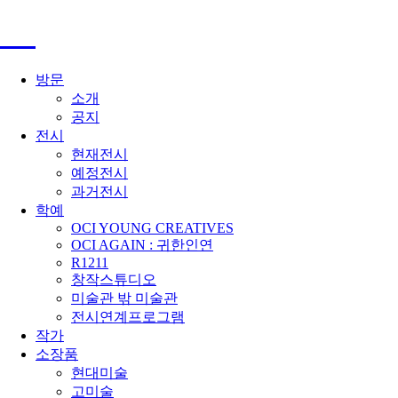
방문
소개
공지
전시
현재전시
예정전시
과거전시
학예
OCI YOUNG CREATIVES
OCI AGAIN : 귀한인연
R1211
창작스튜디오
미술관 밖 미술관
전시연계프로그램
작가
소장품
현대미술
고미술